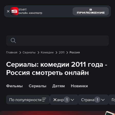
START:
В
онлайн -кинотеатр
ПРИЛОЖЕНИЕ
Поиск по сайту
Главная
Сериалы
Комедии
2011
Россия
Сериалы: комедии 2011 года -
Россия смотреть онлайн
Фильмы
Сериалы
Детям
Новинки
По популярности
Жанр
1
Страна
1
Г