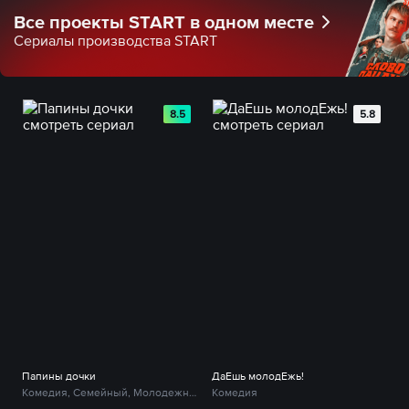
Все проекты START в одном месте
Сериалы производства START
8.5
5.8
Папины дочки
ДаЕшь молодЕжь!
Комедия, Семейный, Молодежный
Комедия