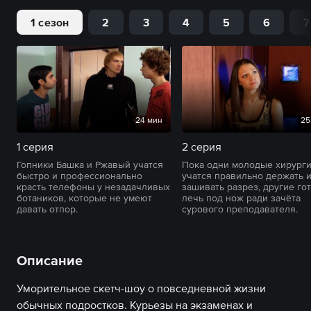
1 сезон
2
3
4
5
6
7
24 мин
25
1 серия
2 серия
Гопники Башка и Ржавый учатся
Пока одни молодые хирург
быстро и профессионально
учатся правильно держать и
красть телефоны у незадачливых
зашивать разрез, другие го
ботаников, которые не умеют
лечь под нож ради зачёта
давать отпор.
сурового преподавателя.
Описание
Уморительное скетч-шоу о повседневной жизни
обычных подростков. Курьезы на экзаменах и