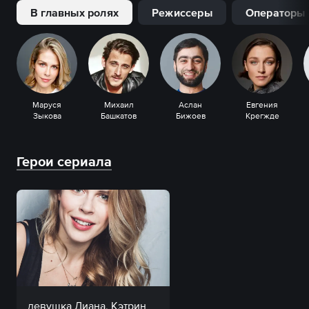
В главных ролях
Режиссеры
Операторы
Маруся
Михаил
Аслан
Евгения
Зыкова
Башкатов
Бижоев
Крегжде
Герои сериала
девушка Диана, Кэтрин