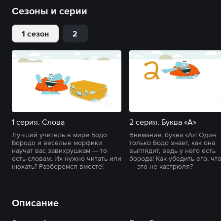
Сезоны и серии
1 сезон
2
5 мин
5
1 серия. Слова
2 серия. Буква «А»
Лучший учитель в мире Бодо
Внимание, буква «А»! Один
Бородо и веселые морфики
только Бодо знает, как она
научат вас завихрушкам — то
выглядит, ведь у него есть
есть словам. Их нужно читать или
борода! Как убедить его, что
нюхать? Разберемся вместе!
— это не кастрюля?
Описание