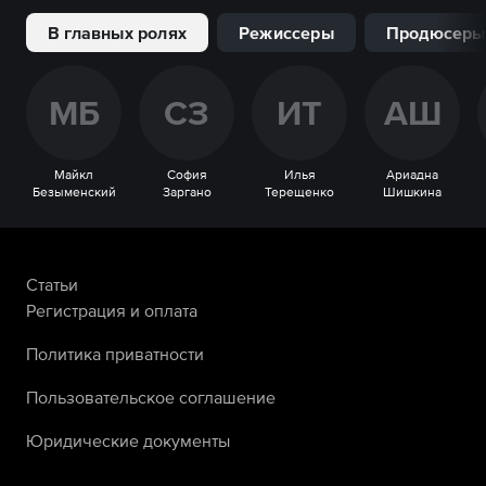
В главных ролях
Режиссеры
Продюсеры
М
Б
С
З
И
Т
А
Ш
Майкл
София
Илья
Ариадна
Безыменский
Заргано
Терещенко
Шишкина
Статьи
Регистрация и оплата
Политика приватности
Пользовательское соглашение
Юридические документы