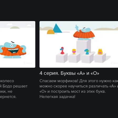
5 мин
4 ми
4 серия. Буквы «А» и «О»
 колесо
Спасаем морфиков! Для этого нужно ка
й Бодо решает
можно скорее научиться различать «А» 
чки, не
«О» и построить мост из этих букв.
бернется.
Нелегкая задачка!