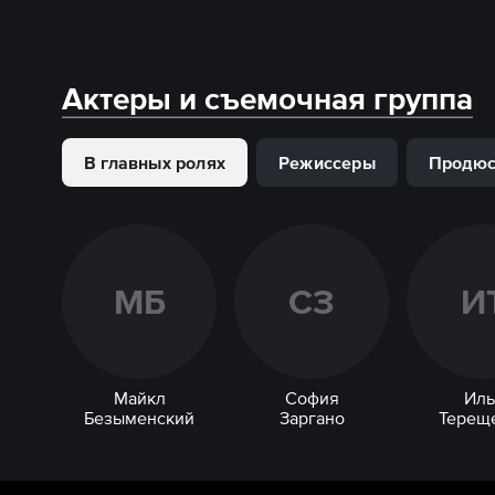
Актеры и съемочная группа
В главных ролях
Режиссеры
Продю
М
Б
С
З
И
Майкл
София
Иль
Безыменский
Заргано
Терещ