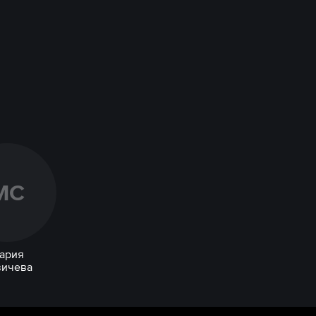
М
С
ария
вичева