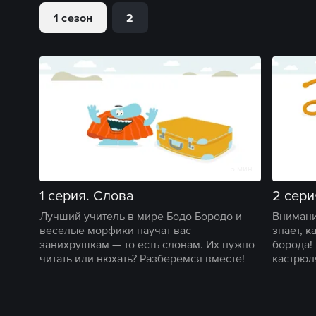
1 сезон
2
5 мин
1 серия. Слова
2 сери
Лучший учитель в мире Бодо Бородо и
Внимани
веселые морфики научат вас
знает, к
завихрушкам — то есть словам. Их нужно
борода! 
читать или нюхать? Разберемся вместе!
кастрюл