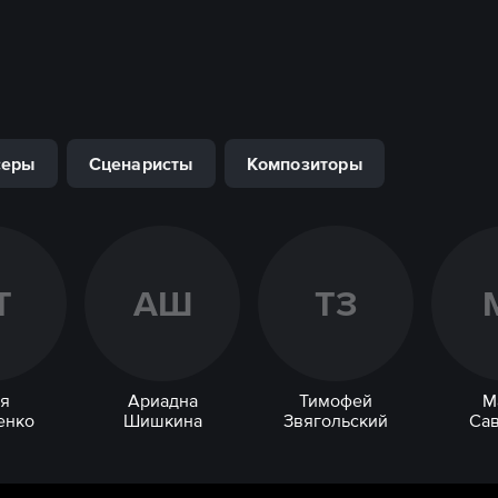
серы
Сценаристы
Композиторы
Т
А
Ш
Т
З
я
Ариадна
Тимофей
М
енко
Шишкина
Звягольский
Са