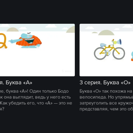
5 мин
я. Буква «А»
3 серия. Буква «О»
е, буква «А»! Один только Бодо
Буква «О» так похожа на
ак она выглядит, ведь у него есть
велосипеда. Но упрямы
Как убедить его, что «А» — это не
затреуголить все кружо
я?
представляя, чем это о