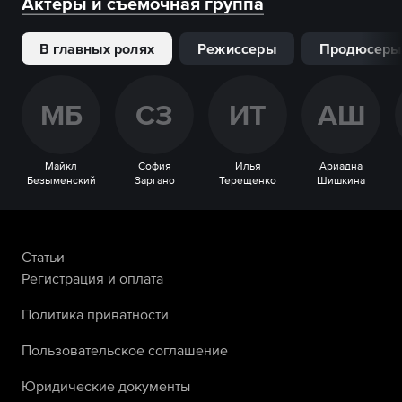
Актеры и съемочная группа
В главных ролях
Режиссеры
Продюсеры
М
Б
С
З
И
Т
А
Ш
Майкл
София
Илья
Ариадна
Безыменский
Заргано
Терещенко
Шишкина
Статьи
Регистрация и оплата
Политика приватности
Пользовательское соглашение
Юридические документы