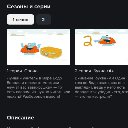
Сезоны и серии
1 сезон
2
5 мин
5
1 серия. Слова
2 серия. Буква «А»
Лучший учитель в мире Бодо
Внимание, буква «А»! Один
Бородо и веселые морфики
только Бодо знает, как она
научат вас завихрушкам — то
выглядит, ведь у него есть
есть словам. Их нужно читать или
борода! Как убедить его, что
нюхать? Разберемся вместе!
— это не кастрюля?
Описание