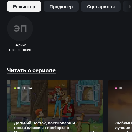
Режиссер
Продюсер
Сценаристы
К
Э
П
Энрико
Паолантонио
Читать о сериале
ПОДБОРКА
ТОП
Дальний Восток, постмодерн и
Любимые
новая классика: подборка к
лучшие 