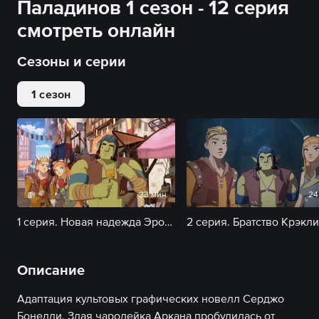
Паладинов 1 сезон - 12 серия
смотреть онлайн
Сезоны и серии
1 сезон
23 мин
24
1 серия. Новая надежда Эрондара
2 серия. Братство Крэкли
Описание
Адаптация культовых графических новелл Серджо
Бонелли. Злая чародейка Аркана пробудилась от