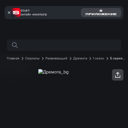
START:
В
онлайн -кинотеатр
ПРИЛОЖЕНИЕ
Поиск по сайту
Главная
Сериалы
Развивающий
Дремота
1 сезон
5 серия
онлайн