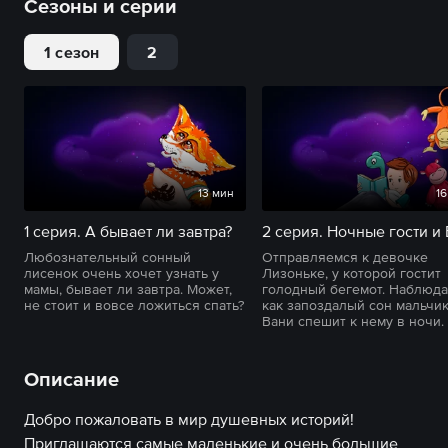
Сезоны и серии
1 сезон
2
13 мин
16
1 серия. А бывает ли завтра?
Любознательный сонный
Отправляемся к девочке
лисенок очень хочет узнать у
Лизоньке, у которой гостит
мамы, бывает ли завтра. Может,
голодный бегемот. Наблюда
не стоит и вовсе ложиться спать?
как запоздалый сон мальчи
Вани спешит к нему в ночи.
Описание
Добро пожаловать в мир душевных историй!
Приглашаются самые маленькие и очень большие