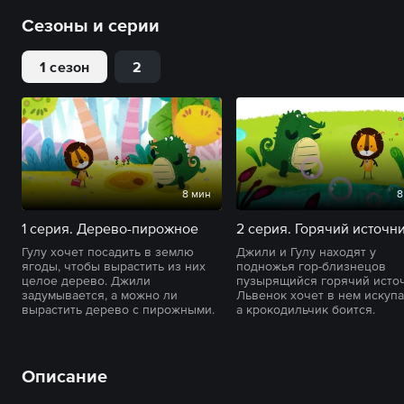
Сезоны и серии
1 сезон
2
8 мин
8
1 серия. Дерево-пирожное
Гулу хочет посадить в землю
Джили и Гулу находят у
ягоды, чтобы вырастить из них
подножья гор-близнецов
целое дерево. Джили
пузырящийся горячий источ
задумывается, а можно ли
Львенок хочет в нем искупа
вырастить дерево с пирожными.
а крокодильчик боится.
Описание