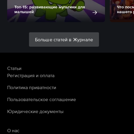
Топ-15: развивающие мультики для
Что пос
малышей
нашего 
Больше статей в Журнале
Статьи
Регистрация и оплата
Политика приватности
Пользовательское соглашение
Юридические документы
О нас