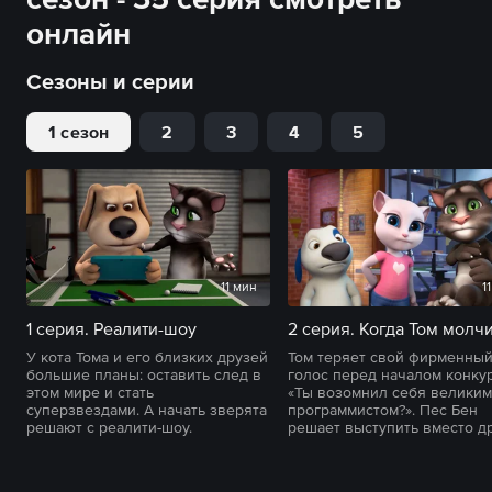
онлайн
Сезоны и серии
1 сезон
2
3
4
5
11 мин
1
1 серия. Реалити-шоу
2 серия. Когда Том молч
У кота Тома и его близких друзей
Том теряет свой фирменныи
большие планы: оставить след в
голос перед началом конку
этом мире и стать
«Ты возомнил себя великим
суперзвездами. А начать зверята
программистом?». Пес Бен
решают с реалити-шоу.
решает выступить вместо д