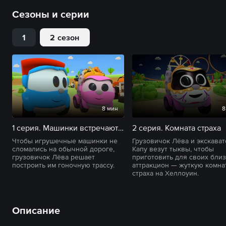
Сезоны и серии
1
2 сезон
8 мин
8
1 серия. Машинки встречают Лею
2 серия. Комната страха
Чтобы игрушечные машинки не
Грузовичок Лёва и экскават
сломались на обычной дороге,
Капу везут тыквы, чтобы
грузовичок Лёва решает
приготовить для своих бли
построить им гоночную трассу.
аттракцион — жуткую комна
страха на Хеллоуин.
Описание