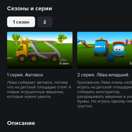
Сезоны и серии
1 сезон
2
6 мин
5
1 серия. Автовоз
2 серия. Лёва младший
Лёва собирает автовоз, потому
Грузовичок Лёва очень люб
что на детской площадке стоят 4
играть на детской площадке
новые игрушечные машинки,
собирать конструктор,
которые нужно увезти.
раскрашивать машинки и уч
буквы. Но играть одному н
грустно.
Описание