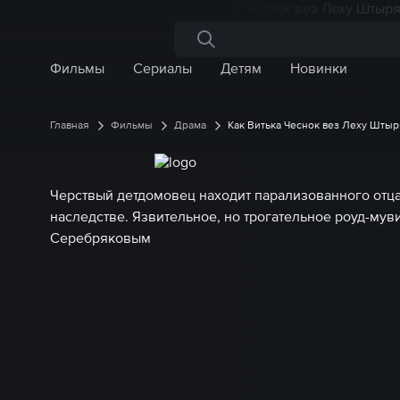
Поиск по сайту
Фильмы
Сериалы
Детям
Новинки
Главная
Фильмы
Драма
Как Витька Чеснок вез Леху Штыр
Черствый детдомовец находит парализованного отца 
наследстве. Язвительное, но трогательное роуд-мув
Серебряковым