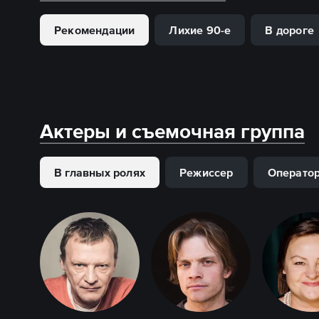
Рекомендации
Лихие 90-е
В дороге
Актеры и съемочная группа
В главных ролях
Режиссер
Операто