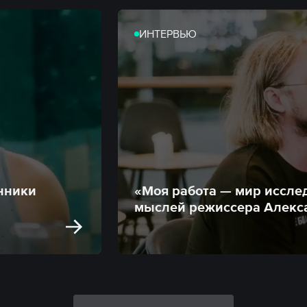
ИНТЕРВЬЮ
енники
«Моя работа — мир исслед
мыслей режиссера Алекс