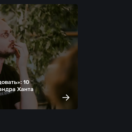
овать»: 10
андра Ханта