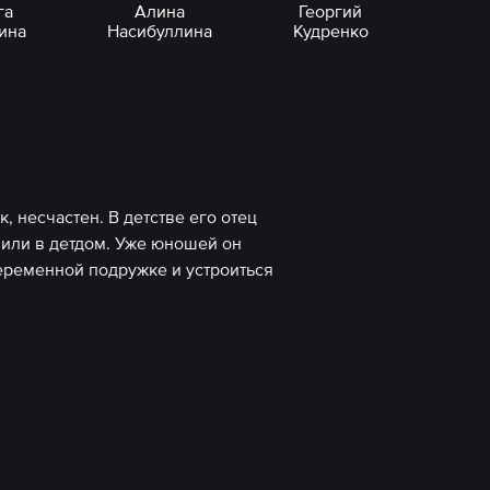
га
Алина
Георгий
ина
Насибуллина
Кудренко
, несчастен. В детстве его отец
авили в детдом. Уже юношей он
беременной подружке и устроиться