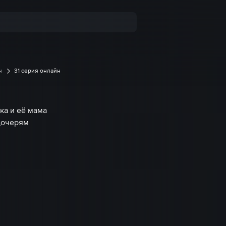
н
31 серия онлайн
ка и её мама
дочерям