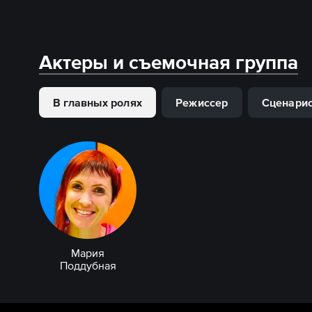
Актеры и съемочная группа
В главных ролях
Режиссер
Сценари
Мария
Поддубная