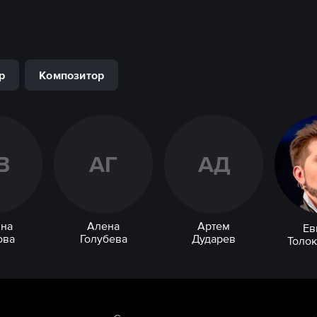
р
Композитор
В
А
Г
А
Д
на
Алена
Артем
Ев
ова
Голубева
Дударев
Толо