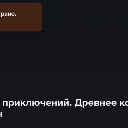
тране.
приключений. Древнее кор
н