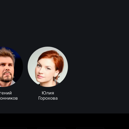
гений
Юлия
конников
Горохова