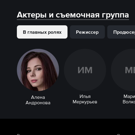
Актеры и съемочная группа
В главных ролях
Режиссер
Продюсе
И
М
М
Илья
Мари
Алена
Меркурьев
Волк
Андронова