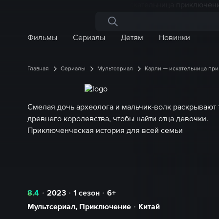
Поиск по сайту
Фильмы
Сериалы
Детям
Новинки
Главная
Сериалы
Мультсериал
Карли — искательница пр
Смелая дочь археолога и мальчик-волк раскрывают
древнего королевства, чтобы найти отца девочки.
Приключенческая история для всей семьи
8.4
2023
1 сезон
6+
Мультсериал
,
Приключение
Китай