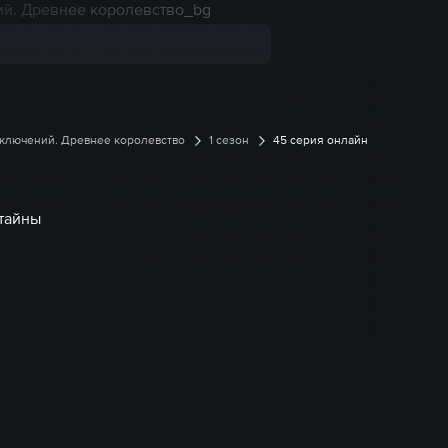
иключений. Древнее королевство
1 сезон
45 серия онлайн
 тайны