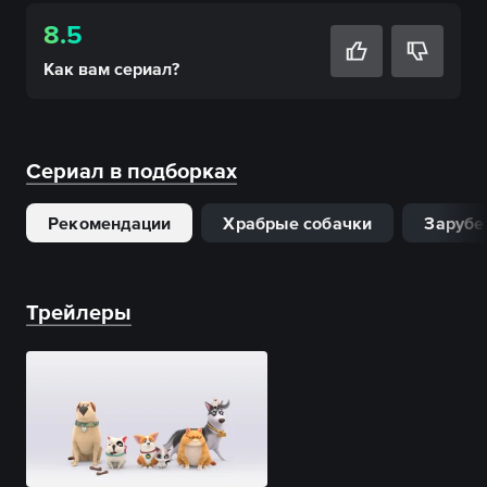
8.5
Как вам
сериал
?
Сериал в подборках
Рекомендации
Храбрые собачки
Зарубе
Трейлеры