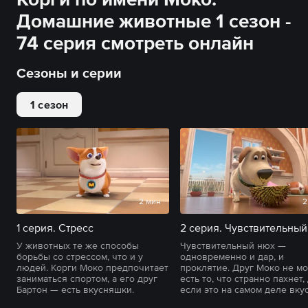
Домашние животные 1 сезон -
74 серия смотреть онлайн
Сезоны и серии
1 сезон
2 мин
2
1 серия. Стресс
2 серия. Чувствительный
У животных те же способы
Чувствительный нюх —
борьбы со стрессом, что и у
одновременно и дар, и
людей. Корги Моко предпочитает
проклятие. Друг Моко не м
заниматься спортом, а его друг
есть то, что странно пахнет,
Бартон — есть вкусняшки.
если это на самом деле вку