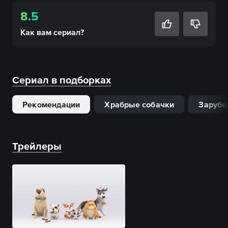
8.5
Как вам
сериал
?
Сериал в подборках
Рекомендации
Храбрые собачки
Зарубе
Трейлеры