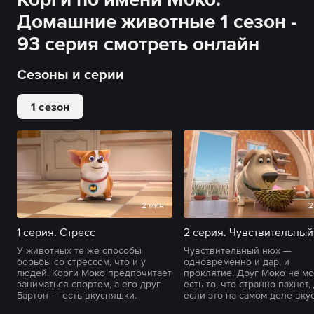
Домашние животные 1 сезон -
93 серия смотреть онлайн
Сезоны и серии
1 сезон
2 мин
2
1 серия. Стресс
2 серия. Чувствительный
У животных те же способы
Чувствительный нюх —
борьбы со стрессом, что и у
одновременно и дар, и
людей. Корги Моко предпочитает
проклятие. Друг Моко не м
заниматься спортом, а его друг
есть то, что странно пахнет,
Бартон — есть вкусняшки.
если это на самом деле вку