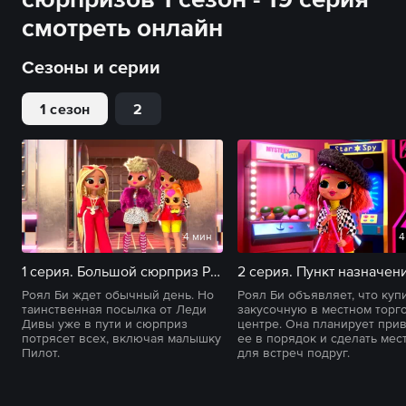
смотреть онлайн
Сезоны и серии
1 сезон
2
4 мин
4
1 серия. Большой сюрприз Роял Би
Роял Би ждет обычный день. Но
Роял Би объявляет, что куп
таинственная посылка от Леди
закусочную в местном торг
Дивы уже в пути и сюрприз
центре. Она планирует при
потрясет всех, включая малышку
ее в порядок и сделать мес
Пилот.
для встреч подруг.