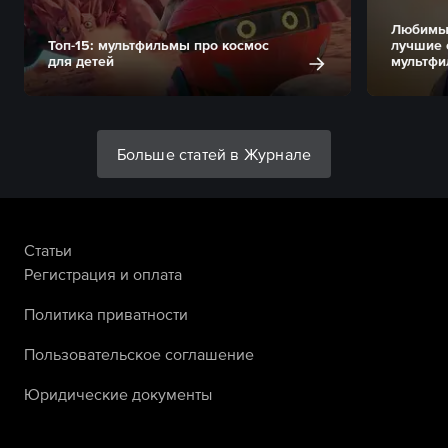
Любимые
Топ-15: мультфильмы про космос
лучшие 
для детей
мультфи
Больше статей в Журнале
Статьи
Регистрация и оплата
Политика приватности
Пользовательское соглашение
Юридические документы