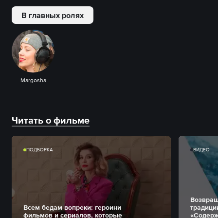
В главных ролях
Margosha
Читать о фильме
ПОДБОРКА
ВИДЕО
Возвращ
Всем бедам вопреки: героини
традици
фильмов и сериалов, которые
«Содерж