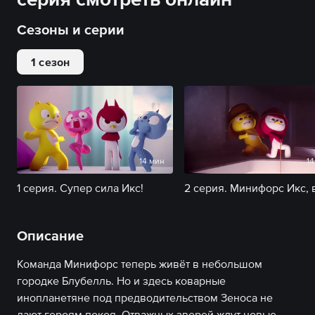
Сезоны и серии
1 сезон
14 мин
14
1 серия. Супер сила Икс!
Описание
Команда Минифорс теперь живёт в небольшом
городке Блубелль. Но и здесь коварные
инопланетяне под предводительством Зеноса не
дают героям покоя. Отважных зверей ждут новые