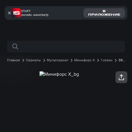
START:
В
онлайн -кинотеатр
ПРИЛОЖЕНИЕ
Поиск по сайту
Главная
Сериалы
Мультсериал
Минифорс X
1 сезон
39
серия онлайн