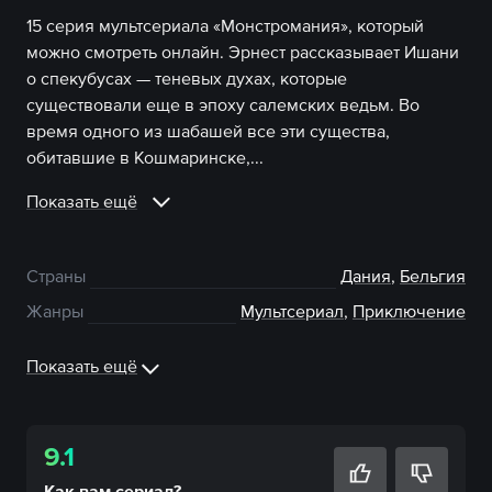
15 серия мультсериала «Монстромания», который
можно смотреть онлайн. Эрнест рассказывает Ишани
о спекубусах — теневых духах, которые
существовали еще в эпоху салемских ведьм. Во
время одного из шабашей все эти существа,
обитавшие в Кошмаринске,...
Показать ещё
Страны
Дания
,
Бельгия
Жанры
Мультсериал
,
Приключение
Показать ещё
9.1
Как вам
сериал
?