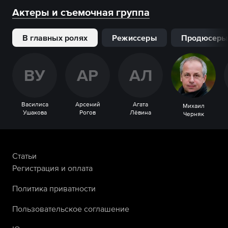
Актеры и съемочная группа
В главных ролях
Режиссеры
Продюсеры
В
У
А
Р
А
Л
Василиса
Арсений
Агата
Михаил
Ушакова
Рогов
Лёвина
Черняк
Статьи
Регистрация и оплата
Политика приватности
Пользовательское соглашение