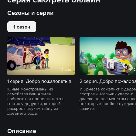
Сезоны и серии
1 сезон
12 мин
12
1 серия. Добро пожаловать в Кошмаринск. Часть 1
Юные монстроманы из
У Эрнеста конфликт с дедом
семейства Ван Альтен
сестрами. Мальчик уверен:
собираются провести лето в
далеко не все монстры опас
гостях у дедушки, который
некоторые вообще нуждают
раскроет внукам тайну их
защите.
древнего рода.
Описание