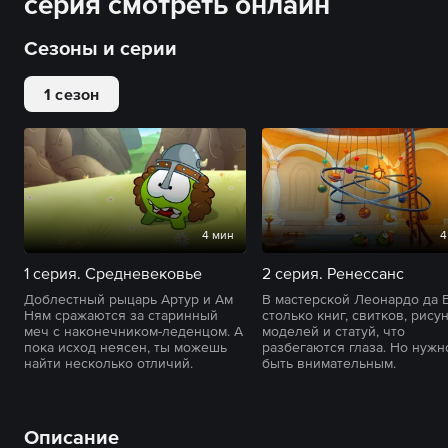
серия смотреть онлайн
Сезоны и серии
1 сезон
4 мин
4
1 серия. Средневековье
2 серия. Ренессанс
Доблестный рыцарь Артур и Ам
В мастерской Леонардо да 
Ням сражаются за старинный
столько книг, свитков, рису
меч с наконечником-леденцом. А
моделей и статуй, что
пока исход неясен, ты можешь
разбегаются глаза. Но нужн
найти несколько отличий.
быть внимательным.
Описание