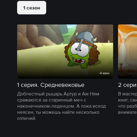
1 сезон
4 мин
1 серия. Средневековье
2 сери
Доблестный рыцарь Артур и Ам Ням
В масте
сражаются за старинный меч с
книг, св
наконечником-леденцом. А пока исход
что раз
неясен, ты можешь найти несколько
внимате
отличий.