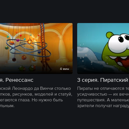
4 мин
я. Ренессанс
3 серия. Пиратский
рской Леонардо да Винчи столько
Пираты не отличаются т
итков, рисунков, моделей и статуй,
усидчивостью — их вечн
бегаются глаза. Но нужно быть
путешествия. А малень
льным.
зрители получат награду