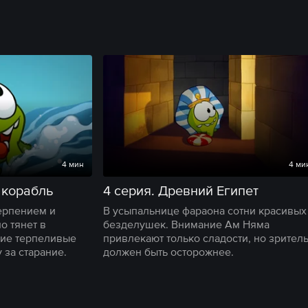
4 мин
4 ми
 корабль
4 серия. Древний Египет
ерпением и
В усыпальнице фараона сотни красивых
о тянет в
безделушек. Внимание Ам Няма
кие терпеливые
привлекают только сладости, но зрител
 за старание.
должен быть осторожнее.