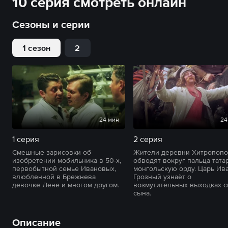
10 серия смотреть онлайн
Сезоны и серии
1 сезон
2
24 мин
24
1 серия
2 серия
Смешные зарисовки об
Жители деревни Хитропопо
изобретении мобильника в 50-х,
обводят вокруг пальца тата
первобытной семье Ивановых,
монгольскую орду. Царь Ив
влюбленной в Брежнева
Грозный узнаёт о
девочке Лене и многом другом.
возмутительных выходках с
сына.
Описание