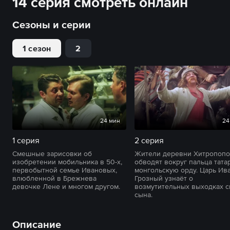
14 серия смотреть онлайн
Сезоны и серии
1 сезон
2
24 мин
24
1 серия
2 серия
Смешные зарисовки об
Жители деревни Хитропопо
изобретении мобильника в 50-х,
обводят вокруг пальца тата
первобытной семье Ивановых,
монгольскую орду. Царь Ив
влюбленной в Брежнева
Грозный узнаёт о
девочке Лене и многом другом.
возмутительных выходках с
сына.
Описание