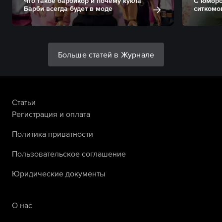
Что такое барбикор и почему кукла
С юморо
Барби всегда будет в моде
ситкомо
Больше статей в Журнале
Статьи
Регистрация и оплата
Политика приватности
Пользовательское соглашение
Юридические документы
О нас