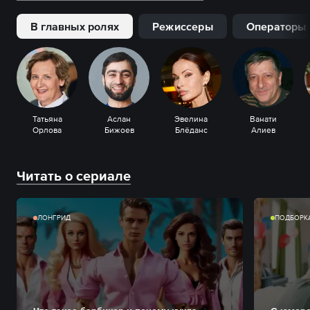
В главных ролях
Режиссеры
Операторы
Татьяна
Аслан
Эвелина
Ванати
Орлова
Бижоев
Блёданс
Алиев
Читать о сериале
ЛОНГРИД
ПОДБОРК