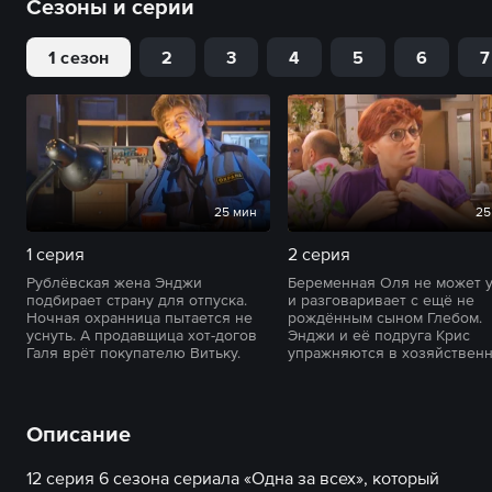
Сезоны и серии
1 сезон
2
3
4
5
6
7
25 мин
25
1 серия
2 серия
Рублёвская жена Энджи
Беременная Оля не может у
подбирает страну для отпуска.
и разговаривает с ещё не
Ночная охранница пытается не
рождённым сыном Глебом.
уснуть. А продавщица хот-догов
Энджи и её подруга Крис
Галя врёт покупателю Витьку.
упражняются в хозяйственн
Описание
12 серия 6 сезона сериала «Одна за всех», который