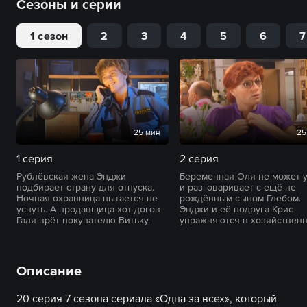
Сезоны и серии
1 сезон
2
3
4
5
6
7
25 мин
25
1 серия
2 серия
Рублёвская жена Энджи
Беременная Оля не может у
подбирает страну для отпуска.
и разговаривает с ещё не
Ночная охранница пытается не
рождённым сыном Глебом.
уснуть. А продавщица хот-догов
Энджи и её подруга Крис
Галя врёт покупателю Витьку.
упражняются в хозяйственн
Описание
20 серия 7 сезона сериала «Одна за всех», который