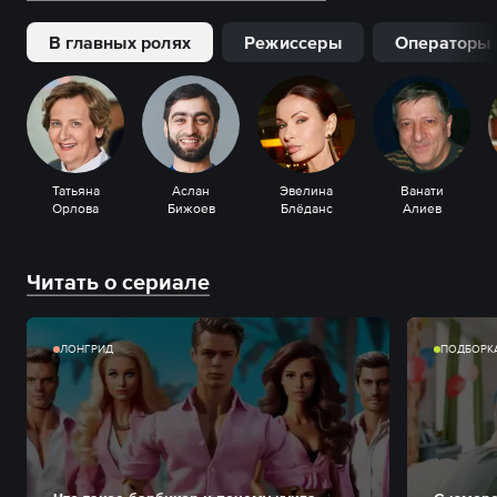
В главных ролях
Режиссеры
Операторы
Татьяна
Аслан
Эвелина
Ванати
Орлова
Бижоев
Блёданс
Алиев
Читать о сериале
ЛОНГРИД
ПОДБОРК