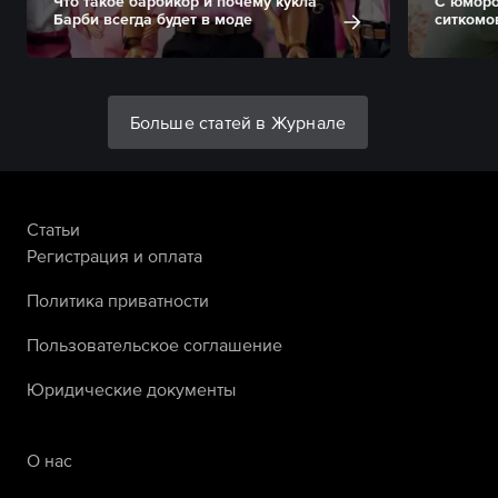
Что такое барбикор и почему кукла
С юморо
Барби всегда будет в моде
ситкомо
Больше статей в Журнале
Статьи
Регистрация и оплата
Политика приватности
Пользовательское соглашение
Юридические документы
О нас