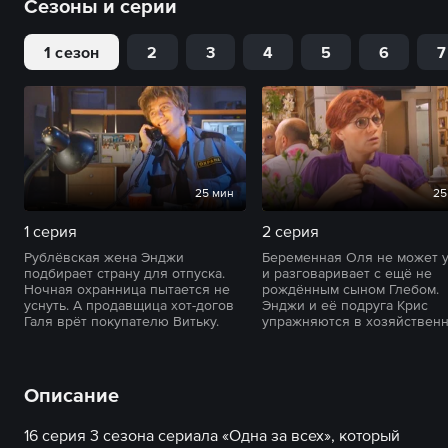
Сезоны и серии
1 сезон
2
3
4
5
6
7
25 мин
25
1 серия
2 серия
Рублёвская жена Энджи
Беременная Оля не может у
подбирает страну для отпуска.
и разговаривает с ещё не
Ночная охранница пытается не
рождённым сыном Глебом.
уснуть. А продавщица хот-догов
Энджи и её подруга Крис
Галя врёт покупателю Витьку.
упражняются в хозяйственн
Описание
16 серия 3 сезона сериала «Одна за всех», который