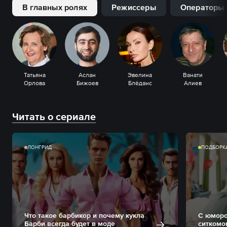
В главных ролях
Режиссеры
Операторы
Татьяна
Аслан
Эвелина
Ванати
Орлова
Бижоев
Блёданс
Алиев
Читать о сериале
ЛОНГРИД
ПОДБОРК
Что такое барбикор и почему кукла
С юморо
Барби всегда будет в моде
ситкомо