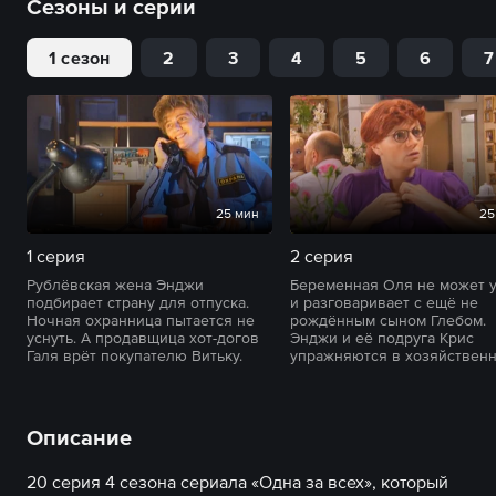
Сезоны и серии
1 сезон
2
3
4
5
6
7
25 мин
25
1 серия
2 серия
Рублёвская жена Энджи
Беременная Оля не может у
подбирает страну для отпуска.
и разговаривает с ещё не
Ночная охранница пытается не
рождённым сыном Глебом.
уснуть. А продавщица хот-догов
Энджи и её подруга Крис
Галя врёт покупателю Витьку.
упражняются в хозяйственн
Описание
20 серия 4 сезона сериала «Одна за всех», который