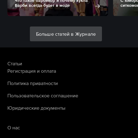
Что такое барбикор и почему кукла
С юморо
Барби всегда будет в моде
ситкомо
Больше статей в Журнале
Статьи
Регистрация и оплата
Политика приватности
Пользовательское соглашение
Юридические документы
О нас