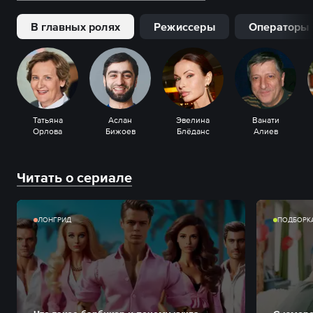
В главных ролях
Режиссеры
Операторы
Татьяна
Аслан
Эвелина
Ванати
Орлова
Бижоев
Блёданс
Алиев
Читать о сериале
ЛОНГРИД
ПОДБОРК