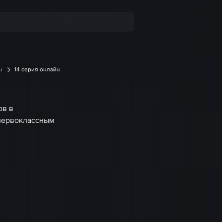
н
14 серия онлайн
ов в
 первоклассным