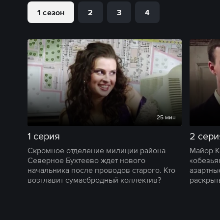
1 сезон
2
3
4
25 мин
1 серия
2 сери
Скромное отделение милиции района
Майор К
Северное Бухтеево ждет нового
«обезья
начальника после проводов старого. Кто
азартны
возглавит сумасбродный коллектив?
раскрыт