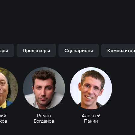
оры
Продюсеры
Сценаристы
Композито
ний
Роман
Алексей
ков
Богданов
Панин