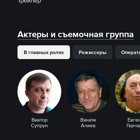
Трейлер
Актеры и съемочная группа
В главных ролях
Режиссеры
Операт
Виктор
Ванати
Евге
Супрун
Алиев
Герча