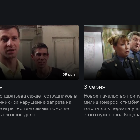
25 мин
я
3 серия
ондратьева сажает сотрудников в
Новое начальство прин
нник» за нарушение запрета на
милиционеров к тимбил
е игры, но тем самым помогает
готовится к перехвату в
ь сложное дело.
этого нужен стол Кондр