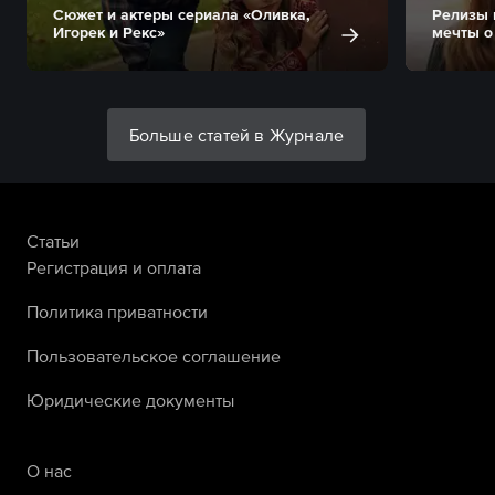
Сюжет и актеры сериала «Оливка,
Релизы 
Игорек и Рекс»
мечты о
Больше статей в Журнале
Статьи
Регистрация и оплата
Политика приватности
Пользовательское соглашение
Юридические документы
О нас