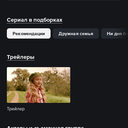
Сериал в подборках
Рекомендации
Дружная семья
Ни дня б
Трейлеры
Трейлер