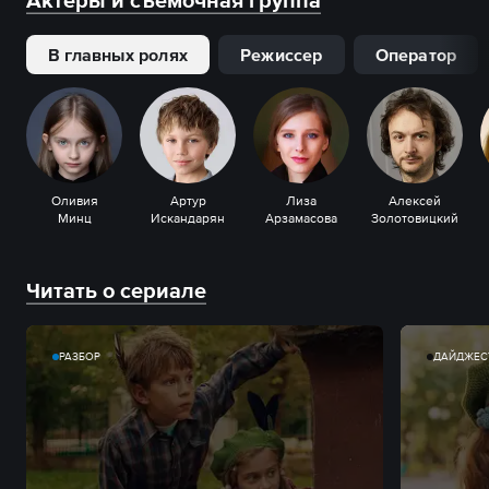
Актеры и съемочная группа
В главных ролях
Режиссер
Оператор
Оливия
Артур
Лиза
Алексей
Минц
Искандарян
Арзамасова
Золотовицкий
Читать о сериале
РАЗБОР
ДАЙДЖЕС