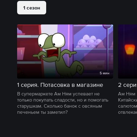
1 сезон
5 мин
1 серия. Потасовка в магазине
2 сери
В супермаркете Ам Ням успевает не
Ам Ням 
только покупать сладости, но и помогать
Китайск
старушкам. Сколько банок с овсяным
салютом,
печеньем ты заметил?
отвлекае