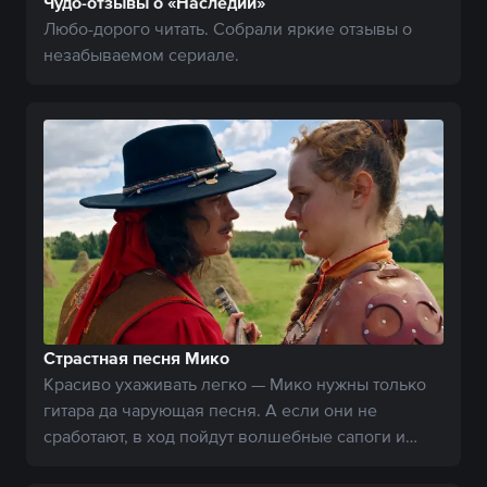
Чудо-отзывы о «Наследии»
Любо-дорого читать. Собрали яркие отзывы о
незабываемом сериале.
Страстная песня Мико
Красиво ухаживать легко — Мико нужны только
гитара да чарующая песня. А если они не
сработают, в ход пойдут волшебные сапоги и
брат-близнец.