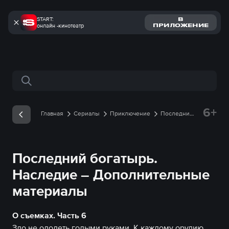
START:
В
онлайн -кинотеатр
ПРИЛОЖЕНИЕ
Поиск по сайту
6+
Главная
Сериалы
Приключение
Последний
богатырь. Наследие
Дополнительные материалы
О съемках. Часть 6
Последний богатырь.
Наследие – Дополнительные
материалы
О съемках. Часть 6
Зло не одолеть голыми руками. К каждому орудию