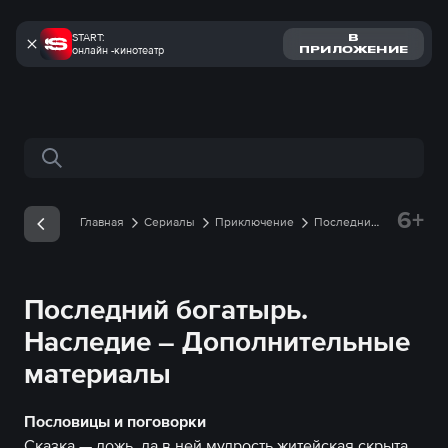
START:
В
онлайн -кинотеатр
ПРИЛОЖЕНИЕ
Поиск по сайту
6+
Главная
Сериалы
Приключение
Последний
богатырь. Наследие
Дополнительные материалы
Пословицы и поговорки
Последний богатырь.
Наследие – Дополнительные
материалы
Пословицы и поговорки
Сказка — ложь, да в ней мудрость житейская скрыта.