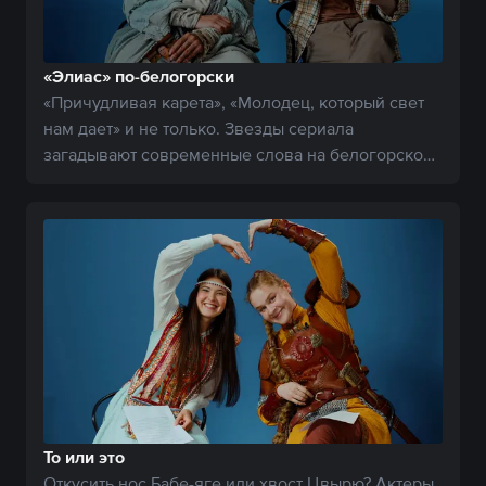
«Элиас» по-белогорски
«Причудливая карета», «Молодец, который свет
нам дает» и не только. Звезды сериала
загадывают современные слова на белогорском
языке.
То или это
Откусить нос Бабе-яге или хвост Цвырю? Актеры