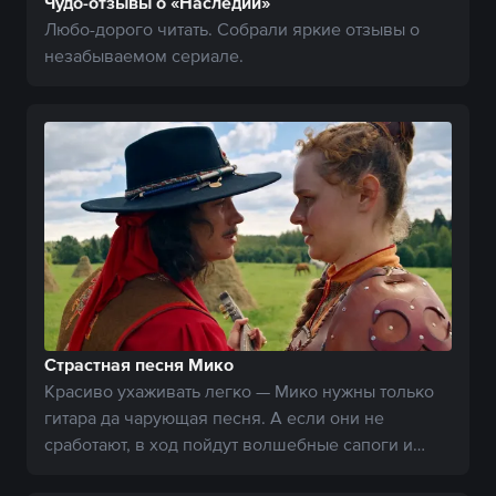
Чудо-отзывы о «Наследии»
Любо-дорого читать. Собрали яркие отзывы о
незабываемом сериале.
Страстная песня Мико
Красиво ухаживать легко — Мико нужны только
гитара да чарующая песня. А если они не
сработают, в ход пойдут волшебные сапоги и
брат-близнец.