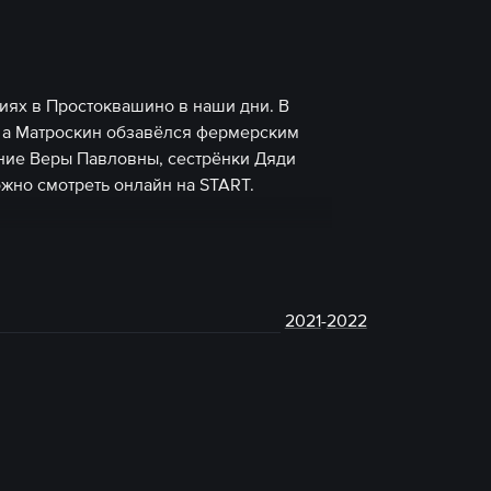
ях в Простоквашино в наши дни. В
, а Матроскин обзавёлся фермерским
ение Веры Павловны, сестрёнки Дяди
но смотреть онлайн на START.
2021
-
2022