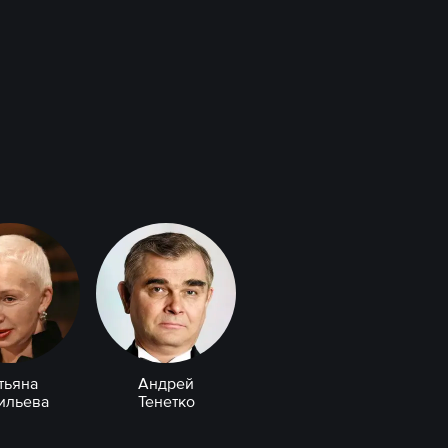
тьяна
Андрей
ильева
Тенетко