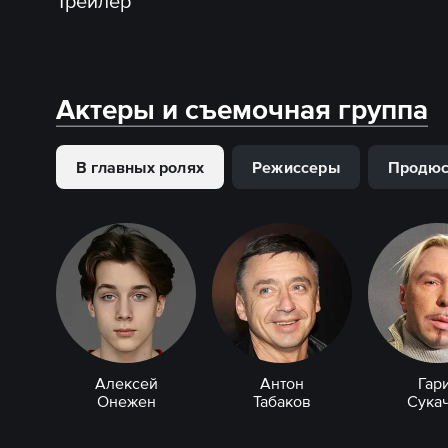
Трейлер
Актеры и съемочная группа
В главных ролях
Режиссеры
Продю
Алексей
Антон
Гар
Онежен
Табаков
Сука