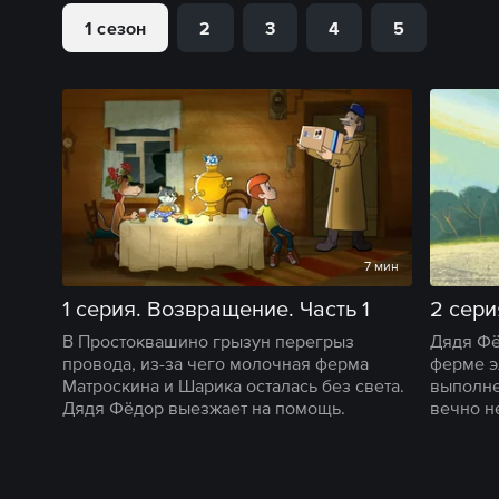
1 сезон
2
3
4
5
7 мин
1 серия. Возвращение. Часть 1
2 сери
В Простоквашино грызун перегрыз
Дядя Фё
провода, из-за чего молочная ферма
ферме э
Матроскина и Шарика осталась без света.
выполне
Дядя Фёдор выезжает на помощь.
вечно н