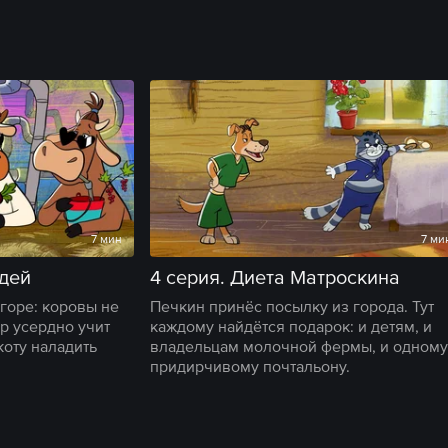
7 мин
7 ми
ждей
4 серия. Диета Матроскина
горе: коровы не
Печкин принёс посылку из города. Тут
р усердно учит
каждому найдётся подарок: и детям, и
коту наладить
владельцам молочной фермы, и одному
придирчивому почтальону.