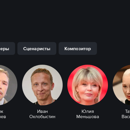
серы
Сценаристы
Композитор
ик
Иван
Юлия
Та
чев
Охлобыстин
Меньшова
Вас