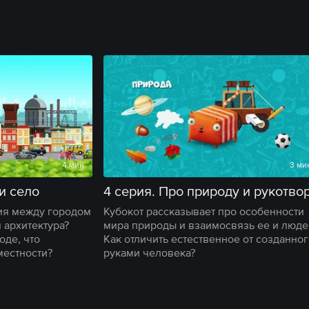
4 мин
3 ми
 и село
чия между городом
Кубокот рассказывает про особенности
 архитектура?
мира природы и взаимосвязь ее и люде
оде, что
Как отличить естественное от созданно
местности?
руками человека?