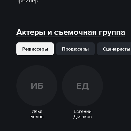
Трейлер
Актеры и съемочная группа
Режиссеры
Продюсеры
Сценаристы
И
Б
Е
Д
Илья
Евгений
Белов
Дьячков