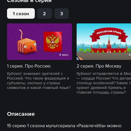
Сезоны и серии
1 сезон
2
3
4 мин
4
1 серия. Про Россию
2 серия. Про Москву
Кубокот знакомит зрителей с
Кубокот отправляется в Мо
Россией. Что такое федерация и
— сердце России! Что делае
субъекты, сколько у страны
столицу особенной? Какие 
символов и какой главный язык?
хранит древний Кремль и
главная площадь страны?
Описание
15 серию 1 сезона мультсериала «Развлечёба» можно