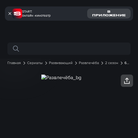
START:
В
онлайн -кинотеатр
ПРИЛОЖЕНИЕ
Поиск по сайту
Главная
Сериалы
Развивающий
Развлечёба
2 сезон
6
серия онлайн