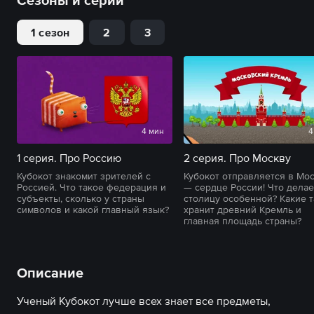
Сезоны и серии
1 сезон
2
3
4 мин
4
1 серия. Про Россию
2 серия. Про Москву
Кубокот знакомит зрителей с
Кубокот отправляется в Мо
Россией. Что такое федерация и
— сердце России! Что делае
субъекты, сколько у страны
столицу особенной? Какие 
символов и какой главный язык?
хранит древний Кремль и
главная площадь страны?
Описание
Ученый Кубокот лучше всех знает все предметы,