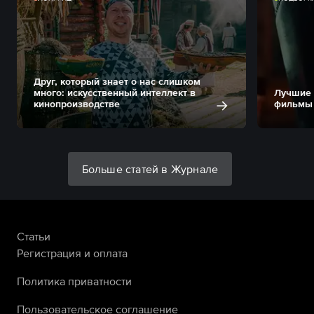
Друг, который знает о нас слишком
много: искусственный интеллект в
Лучшие 
кинопроизводстве
фильмы 
Больше статей в Журнале
Статьи
Регистрация и оплата
Политика приватности
Пользовательское соглашение