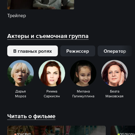
Трейлер
Актеры и съемочная группа
В главных ролях
Режиссер
Оператор
Дарья
Римма
Милана
Беата
Мороз
Саркисян
Галимуллина
Маковская
Читать о фильме
ЛОНГРИД
ПОДБОРК