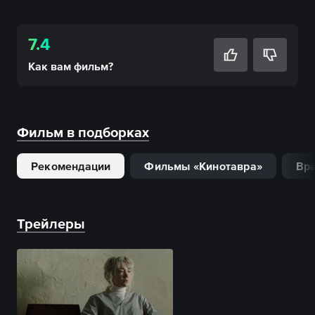
7.4
Как вам
фильм
?
Фильм в подборках
Рекомендации
Фильмы «Кинотавра»
Вра
Трейлеры