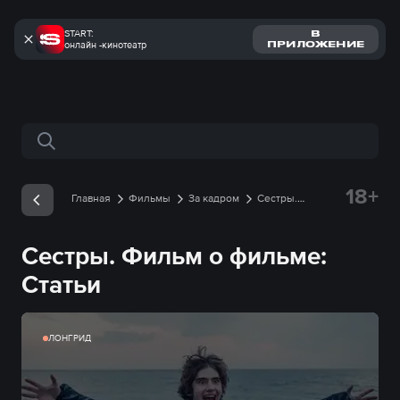
START:
В
онлайн -кинотеатр
ПРИЛОЖЕНИЕ
Поиск по сайту
18+
Главная
Фильмы
За кадром
Сестры.
Фильм о фильме
Статьи
Сестры. Фильм о фильме:
Статьи
ЛОНГРИД