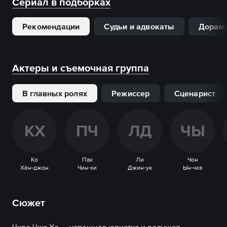
Сериал в подборках
Рекомендации
Судьи и адвокаты
Дорам
Актеры и съемочная группа
В главных ролях
Режиссер
Сценарист
К
Х
П
Ч
Л
Д
Ч
Ы
Ко
Пак
Ли
Чон
Хён-джон
Чин-хи
Джин-ук
Ын-чхэ
Сюжет