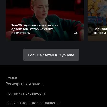
Топ-20: лучшие сериалы про
адвокатов, которые стоит
Великий
посмотреть
жанрам 
Больше статей в Журнале
Статьи
Регистрация и оплата
Политика приватности
Пользовательское соглашение