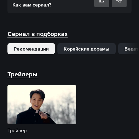
Как вам
сериал
?
Сериал в подборках
Рекомендации
Корейские дорамы
Ведет
Трейлеры
Трейлер