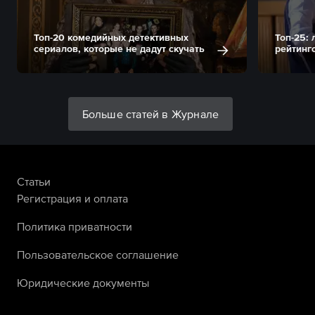
Топ-20 комедийных детективных
Топ-25:
сериалов, которые не дадут скучать
рейтинг
Больше статей в Журнале
Статьи
Регистрация и оплата
Политика приватности
Пользовательское соглашение
Юридические документы