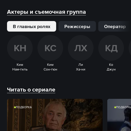
Актеры и съемочная группа
В главных ролях
Режиссеры
Оператор
К
Н
К
С
Л
Х
К
Д
Ким
Ким
Ли
Ко
Нам-гиль
Сон-гюн
Ха-ни
Джун
Читать о сериале
ПОДБОРКА
ПОДБОРК