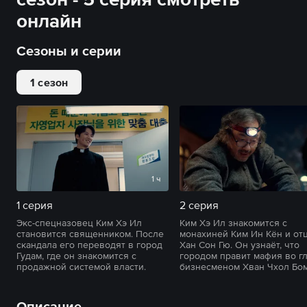
онлайн
Сезоны и серии
1 сезон
1 ч
1 серия
2 серия
Экс-спецназовец Ким Хэ Ил
Ким Хэ Ил знакомится с
становится священником. После
монахиней Ким Ин Кён и от
скандала его переводят в город
Хан Сон Гю. Он узнаёт, что
Гудам, где он знакомится с
городом правит мафия во гл
продажной системой власти.
бизнесменом Хван Чхол Бо
Описание