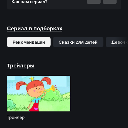
Как вам
сериал
?
Сериал в подборках
Рекомендации
Сказки для детей
Девоч
Трейлеры
Трейлер