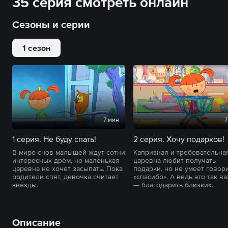
35 серия смотреть онлайн
Сезоны и серии
1 сезон
7 мин
7
1 серия. Не буду спать!
2 серия. Хочу подарков!
В мире снов малышей ждут сотни
Капризная и требовательна
интересных дрём, но маленькая
царевна любит получать
царевна не хочет засыпать. Пока
подарки, но не умеет говор
родители спят, девочка считает
«спасибо». А ведь это так в
звёзды.
— благодарить близких.
Описание