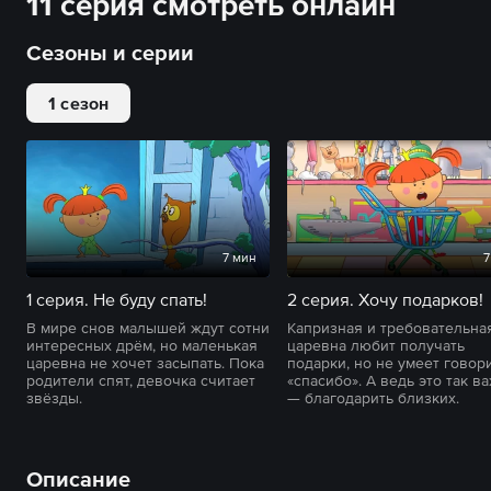
11 серия смотреть онлайн
Сезоны и серии
1 сезон
7 мин
7
1 серия. Не буду спать!
2 серия. Хочу подарков!
В мире снов малышей ждут сотни
Капризная и требовательна
интересных дрём, но маленькая
царевна любит получать
царевна не хочет засыпать. Пока
подарки, но не умеет говор
родители спят, девочка считает
«спасибо». А ведь это так в
звёзды.
— благодарить близких.
Описание