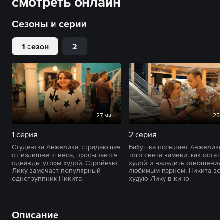
смотреть онлайн
Сезоны и серии
1 сезон
2
27 мин
25
1 серия
2 серия
Студентка Анжелика, страдающая
Бабушка посылает Анжелик
от излишнего веса, просыпается
того света намеки, как оста
однажды утром худой. Стройную
худой и наладить отношени
Лику замечает популярный
любимым парнем. Никита з
одногруппник Никита.
худую Лику в кино.
Описание