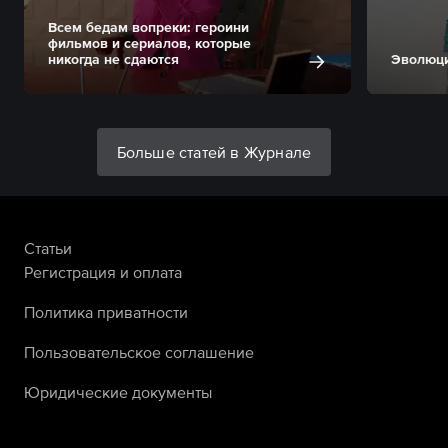
Всем бедам вопреки: героини
фильмов и сериалов, которые
никогда не сдаются
Эволюци
Больше статей в Журнале
Статьи
Регистрация и оплата
Политика приватности
Пользовательское соглашение
Юридические документы