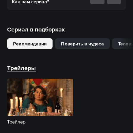
Как вам
сериал
?
Сериал в подборках
Рекомендации
Поверить в чудеса
Телев
Трейлеры
Трейлер