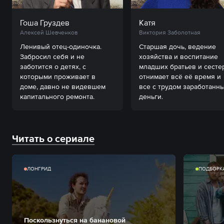
Гоша Груздев
Катя
Алексей Шевченков
Виктория Заболотная
Ленивый отец-одиночка. 
Старшая дочь, ведение 
Забросил себя и не 
хозяйства и воспитание 
заботится о детях, с 
младших братьев и сестер
которыми проживает в 
отнимает всё её время и 
доме, давно не видевшем 
все с трудом заработанны
капитального ремонта.
деньги.
Читать о сериале
ЛОНГРИД
ПОДБОРК
Поскользнуться на банановой