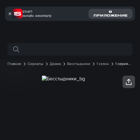
START:
В
онлайн -кинотеатр
ПРИЛОЖЕНИЕ
Поиск по сайту
Главная
Сериалы
Драма
Бесстыдники
1 сезон
1 серия
онлайн