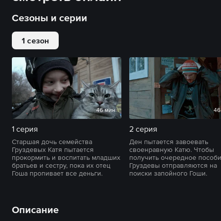
Сезоны и серии
1 сезон
46 мин
46
1 серия
2 серия
Старшая дочь семейства
Ден пытается завоевать
Груздевых Катя пытается
своенравную Катю. Чтобы
прокормить и воспитать младших
получить очередное пособи
братьев и сестру, пока их отец
Груздевы отправляются на
Гоша пропивает все деньги.
поиски запойного Гоши.
Описание