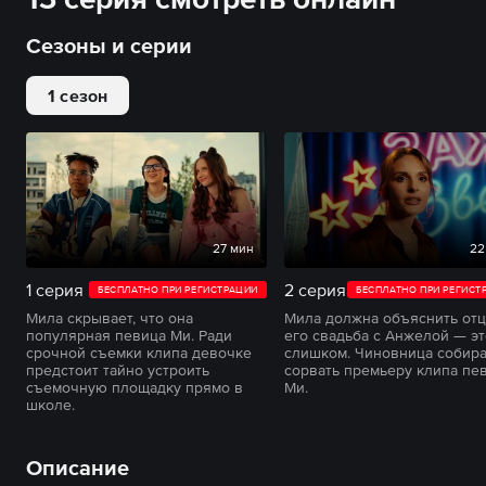
Сезоны и серии
1 сезон
27 мин
22
1 серия
2 серия
БЕСПЛАТНО ПРИ РЕГИСТРАЦИИ
БЕСПЛАТНО ПРИ РЕГИСТ
Мила скрывает, что она
Мила должна объяснить отцу
популярная певица Ми. Ради
его свадьба с Анжелой — эт
срочной съемки клипа девочке
слишком. Чиновница собир
предстоит тайно устроить
сорвать премьеру клипа пе
съемочную площадку прямо в
Ми.
школе.
Описание