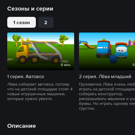
Сезоны и серии
1 сезон
2
6 мин
5
1 серия. Автовоз
2 серия. Лёва младший
Лёва собирает автовоз, потому
Грузовичок Лёва очень люб
что на детской площадке стоят 4
играть на детской площадке
новые игрушечные машинки,
собирать конструктор,
которые нужно увезти.
раскрашивать машинки и уч
буквы. Но играть одному н
грустно.
Описание