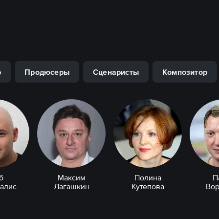
р
Продюсеры
Сценаристы
Композитор
б
Максим
Полина
П
алис
Лагашкин
Кутепова
Во