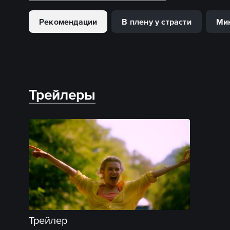
Рекомендации
В плену у страсти
Ми
Трейлеры
Трейлер