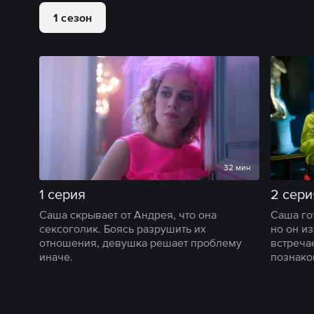
1 сезон
32 мин
1 серия
2 сери
Саша скрывает от Андрея, что она
Саша го
сексоголик. Боясь разрушить их
но он из
отношения, девушка решает проблему
встреча
иначе.
познако