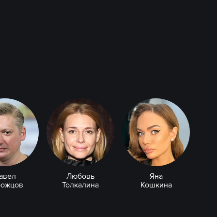
авел
Любовь
Яна
рожцов
Толкалина
Кошкина