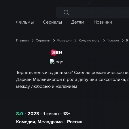
Поиск по сайту
Фильмы
Сериалы
Детям
Новинки
Главная
Сериалы
Комедия
Хочу не могу!
1 сезон
6
Терпеть нельзя сдаваться? Смелая романтическая к
Дарьей Мельниковой в роли девушки-сексоголика,
между любовью и желанием
8.0
2023
1 сезон
18+
Комедия
,
Мелодрама
Россия