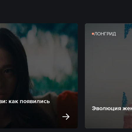
ЛОНГРИД
ви: как появились
Эволюция жен