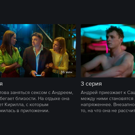
36 мин
я
3 серия
това заняться сексом с Андреем,
Андрей приезжает к Са
бегает близости. На отдыхе она
между ними становятся
ет Кирилла, с которым
напряженнее. Внезапно 
милась в приложении.
то, на что она не рассчи